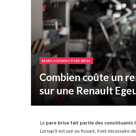
REMPLACEMENT PARE BRISE
Combien coûte un re
sur une Renault Egeu
Le
pare brise fait partie des constituants 
Lorsqu’il est usé ou fissuré, il est nécessair