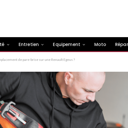
té
Entretien
Equipement
Moto
Répar
placement de pare-brise sur une Renault Egeus ?