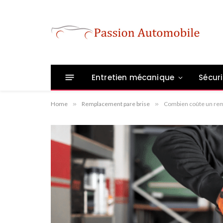
Entretien mécanique
Sécuri
Home
»
Remplacement pare brise
»
Combien coûte un rem