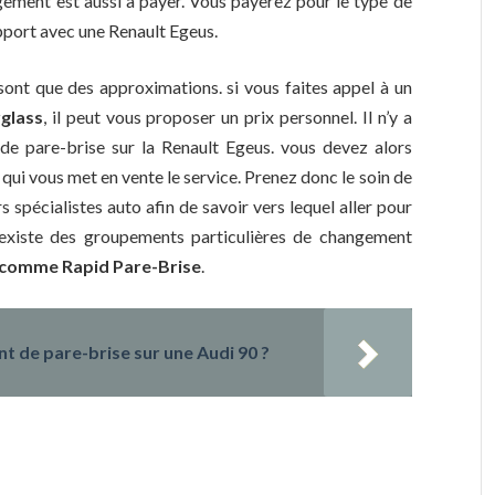
ngement est aussi à payer. Vous payerez pour le type de
pport avec une Renault Egeus.
 sont que des approximations. si vous faites appel à un
glass
, il peut vous proposer un prix personnel. Il n’y a
de pare-brise sur la Renault Egeus. vous devez alors
 qui vous met en vente le service. Prenez donc le soin de
 spécialistes auto afin de savoir vers lequel aller pour
 existe des groupements particulières de changement
s comme Rapid Pare-Brise
.
t de pare-brise sur une Audi 90 ?