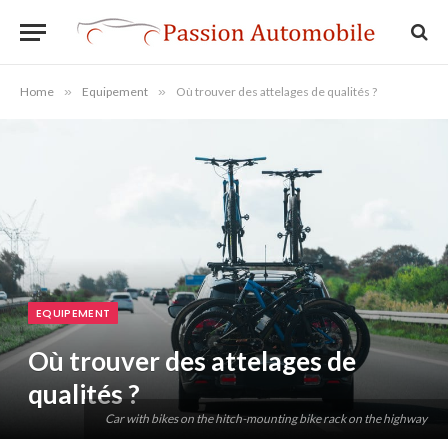
Home
»
Equipement
»
Où trouver des attelages de qualités ?
EQUIPEMENT
Où trouver des attelages de
qualités ?
Car with bikes on the hitch-mounting bike rack on the highway