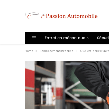
Entretien mécanique
Sécuri
Home
»
Remplacement pare brise
»
Quel est le prix d’un 