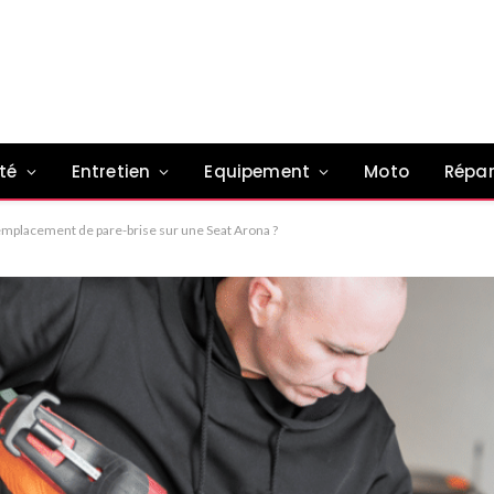
té
Entretien
Equipement
Moto
Répar
remplacement de pare-brise sur une Seat Arona ?