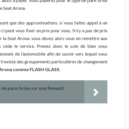
 aussi à payer. Vous payerez pour le type de pare brise
e Seat Arona.
 sont que des approximations. si vous faites appel à un
i-ci peut vous fixer un prix pour vous. Il n’y a pas de prix
 la Seat Arona. vous devez alors vous en remettre aux
s cède le service. Prenez donc le soin de bien vous
ionnels de l’automobile afin de savoir vers lequel vous
. Il existe des groupements particulières de changement
t Arona comme FLASH GLASS
.
de pare-brise sur une Renault