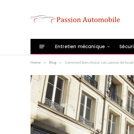
Entretien mécanique
Sécuri
Home
»
Blog
»
Comment bien choisir son camion de locati