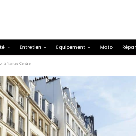
té
Entretien
Equipement
Moto
Répar
on à Nantes Centre